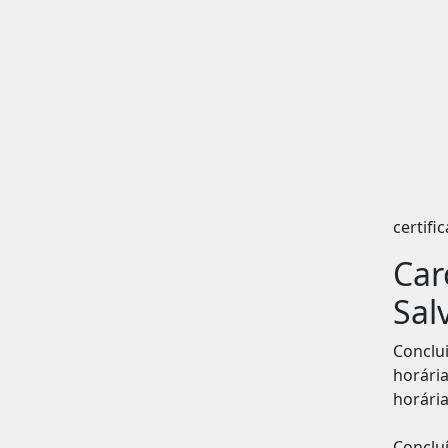
certif
Car
Sal
Conclu
horári
horária
Conclu