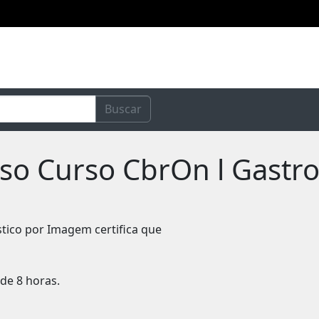
Buscar
rso Curso CbrOn l Gastro
stico por Imagem certifica que
de 8 horas.