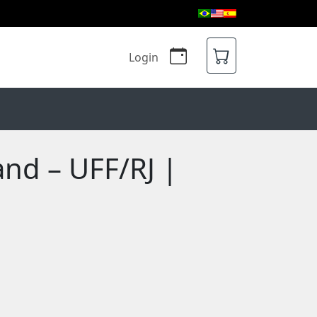
Login
nd – UFF/RJ |