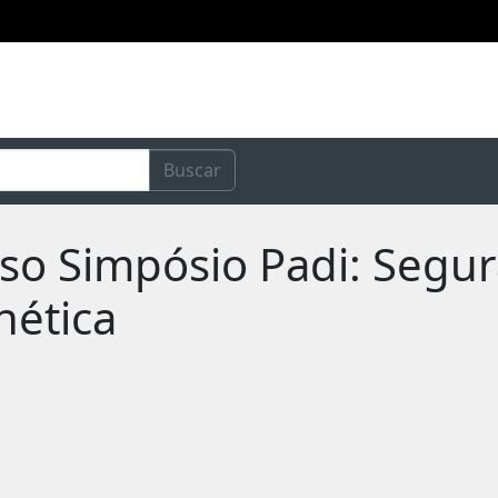
Buscar
rso Simpósio Padi: Segu
nética