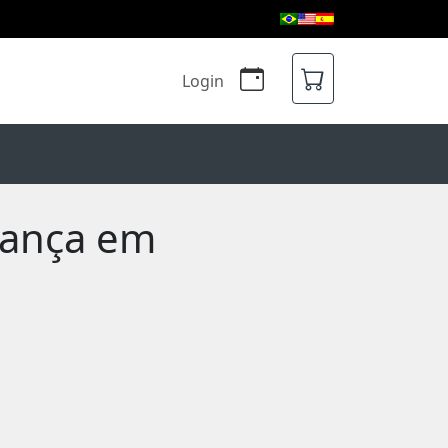
Login
rança em