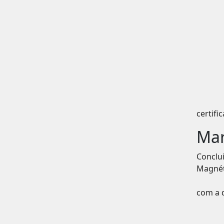
certif
Mar
Conclu
Magnét
com a 