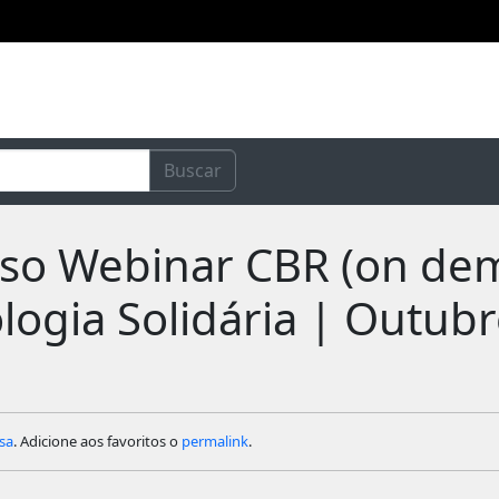
Buscar
urso Webinar CBR (on de
logia Solidária | Outub
usa
. Adicione aos favoritos o
permalink
.