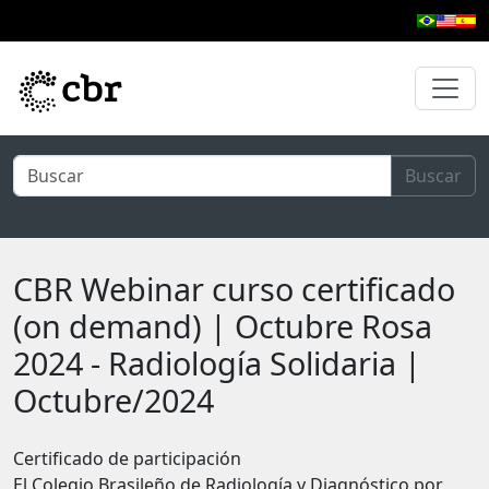
Ir al contenido principal
Buscar
CBR Webinar curso certificado
(on demand) | Octubre Rosa
2024 - Radiología Solidaria |
Octubre/2024
Certificado de participación
El Colegio Brasileño de Radiología y Diagnóstico por