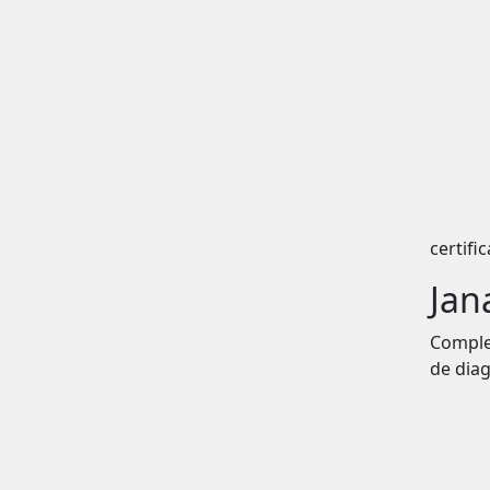
certif
Jan
Comple
de dia