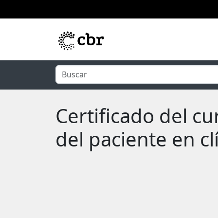
Ir al contenido principal
Certificado del c
del paciente en c