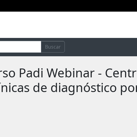
Buscar
urso Padi Webinar - Cent
línicas de diagnóstico p