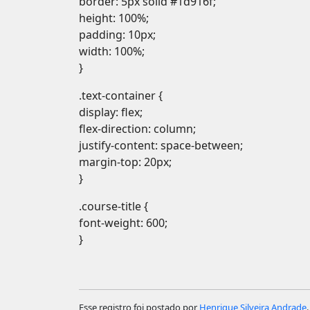
border: 5px solid #1d916f;
height: 100%;
padding: 10px;
width: 100%;
}
.text-container {
display: flex;
flex-direction: column;
justify-content: space-between;
margin-top: 20px;
}
.course-title {
font-weight: 600;
}
Esse registro foi postado por
Henrique Silveira Andrade