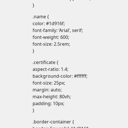
}
.name {
color: #1d916f;
font-family: ‘Arial’, serif;
font-weight: 600;
font-size: 2.5rem;
}
.certificate {
aspect-ratio: 1.4;
background-color: #ffffff;
font-size: 25px;
margin: auto;
max-height: 80vh;
padding: 10px;
}
.border-container {