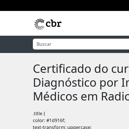
Pular para o conteúdo principal
Certificado do cu
Diagnóstico por I
Médicos em Radio
.title {
color: #1d916f;
text-transform: uppercase;