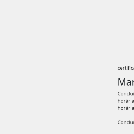
certif
Mar
Conclu
horári
horária
Conclu