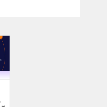
a
.
ulas