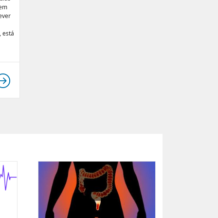
gem
ever
, está