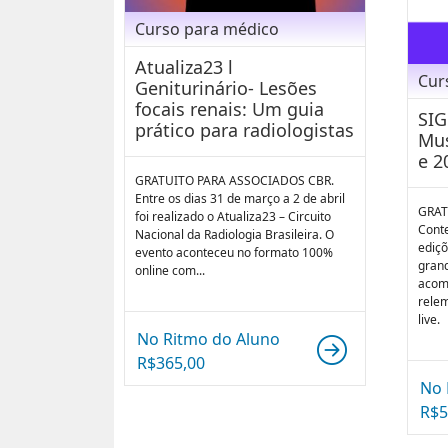
Curso para médico
Atualiza23 l
Cur
Geniturinário- Lesões
focais renais: Um guia
SIG
prático para radiologistas
Mus
e 2
GRATUITO PARA ASSOCIADOS CBR.
Entre os dias 31 de março a 2 de abril
GRAT
foi realizado o Atualiza23 – Circuito
Cont
Nacional da Radiologia Brasileira. O
ediçõ
evento aconteceu no formato 100%
gran
online com...
acomp
rele
live.
No Ritmo do Aluno
R$
365,00
No 
R$
5