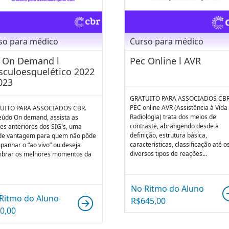
so para médico
Curso para médico
 On Demand l
Pec Online l AVR
culoesquelético 2022
023
GRATUITO PARA ASSOCIADOS CBR
PEC online AVR (Assistência à Vid
UITO PARA ASSOCIADOS CBR.
Radiologia) trata dos meios de
eúdo On demand, assista as
contraste, abrangendo desde a
es anteriores dos SIG's, uma
definição, estrutura básica,
de vantagem para quem não pôde
características, classificação até o
anhar o “ao vivo” ou deseja
diversos tipos de reações...
mbrar os melhores momentos da
No Ritmo do Aluno
Ritmo do Aluno
R$
645,00
0,00