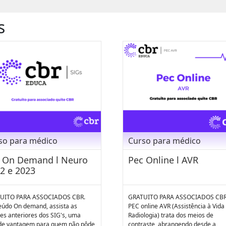
s
so para médico
Curso para médico
 On Demand l Neuro
Pec Online l AVR
2 e 2023
UITO PARA ASSOCIADOS CBR.
GRATUITO PARA ASSOCIADOS CBR
eúdo On demand, assista as
PEC online AVR (Assistência à Vid
es anteriores dos SIG's, uma
Radiologia) trata dos meios de
de vantagem para quem não pôde
contraste, abrangendo desde a