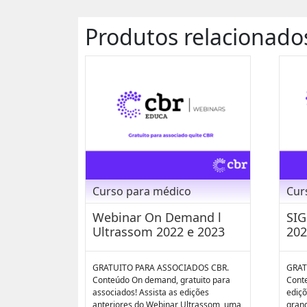
Produtos relacionado
Curso para médico
Cur
Webinar On Demand l
SIG
Ultrassom 2022 e 2023
202
GRATUITO PARA ASSOCIADOS CBR.
GRAT
Conteúdo On demand, gratuito para
Cont
associados! Assista as edições
ediçõ
anteriores do Webinar Ultrassom, uma
gran