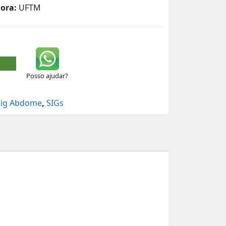
dora:
UFTM
Posso ajudar?
Sig Abdome
,
SIGs