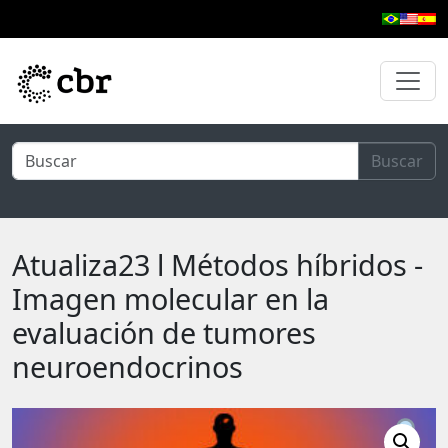
Ir al contenido principal
Buscar
Atualiza23 l Métodos híbridos -
Imagen molecular en la
evaluación de tumores
neuroendocrinos