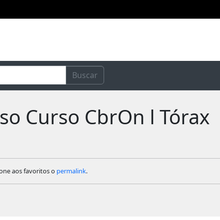
Buscar
rso Curso CbrOn l Tórax
ione aos favoritos o
permalink
.